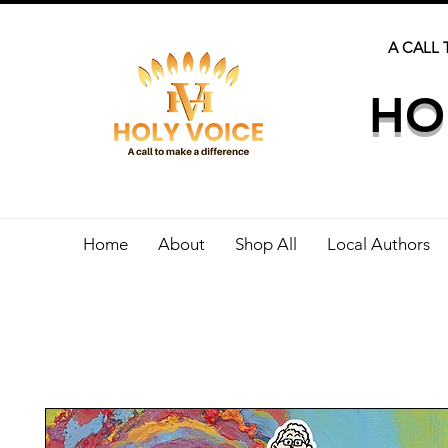
A CALL 
HO
Home
About
Shop All
Local Authors