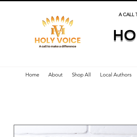
A CALL 
HO
Home
About
Shop All
Local Authors