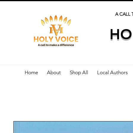
A CALL 
HO
Home
About
Shop All
Local Authors