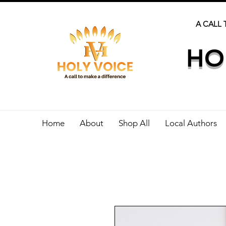
A CALL 
HO
Home
About
Shop All
Local Authors