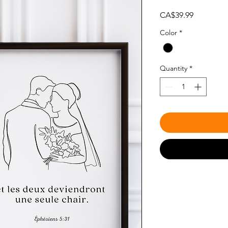
Price
CA$39.99
Color
*
Quantity
*