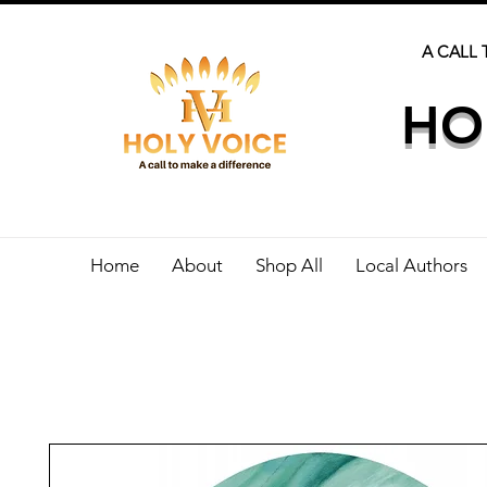
A CALL 
HO
Home
About
Shop All
Local Authors