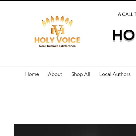
A CALL 
HO
Home
About
Shop All
Local Authors