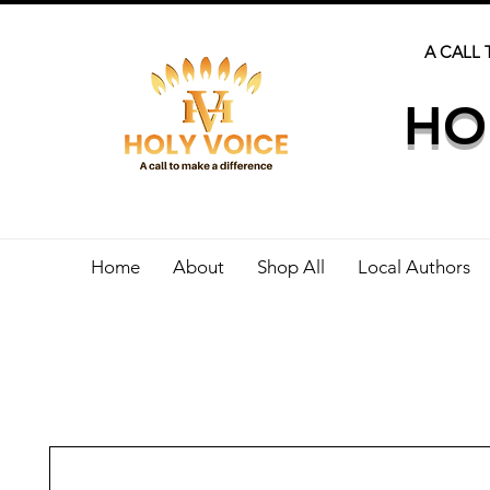
A CALL 
HO
Home
About
Shop All
Local Authors