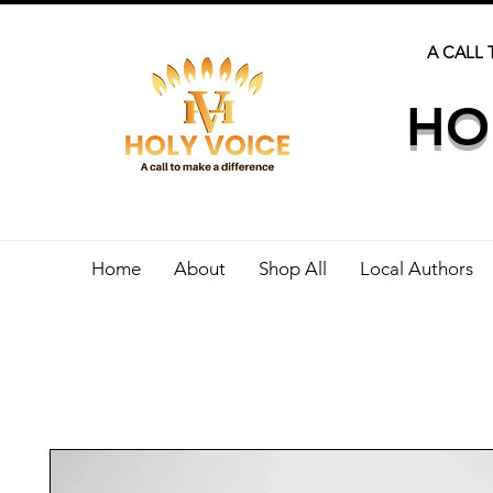
A CALL 
HO
Home
About
Shop All
Local Authors