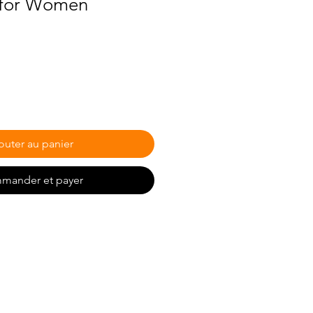
 for Women
outer au panier
mander et payer