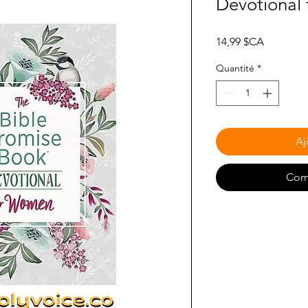
Devotional
Prix
14,99 $CA
Quantité
*
Aj
Com