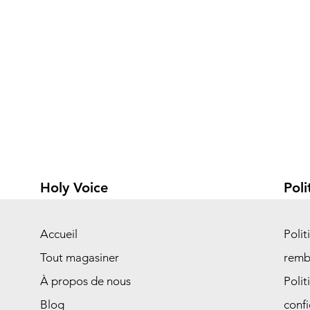
Holy Voice
Poli
Accueil
Polit
Tout magasiner
remb
À propos de nous
Polit
Blog
confi