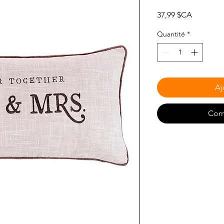
Prix
37,99 $CA
Quantité
*
Aj
Com