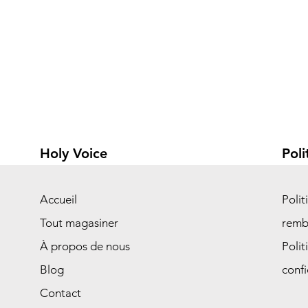
Holy Voice
Poli
Accueil
Polit
Tout magasiner
remb
À propos de nous
Polit
Blog
confi
Contact