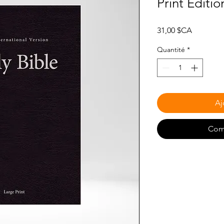
Print Editio
Prix
31,00 $CA
Quantité
*
Aj
Com