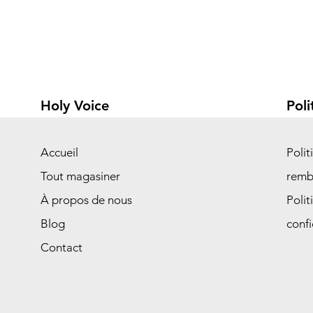
Holy Voice
Poli
Accueil
Polit
Tout magasiner
remb
À propos de nous
Polit
Blog
confi
Contact