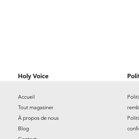
Holy Voice
Poli
Accueil
Polit
Tout magasiner
remb
À propos de nous
Polit
Blog
confi