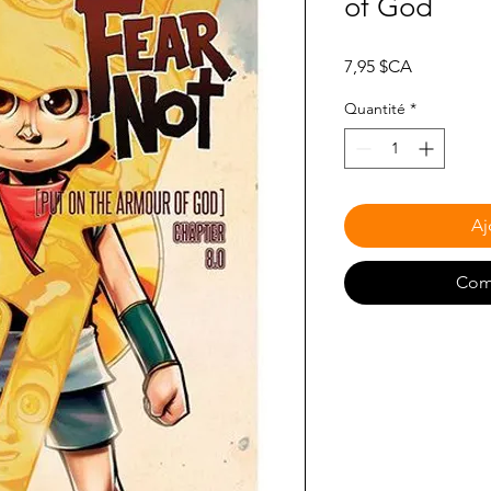
of God
Prix
7,95 $CA
Quantité
*
Aj
Com