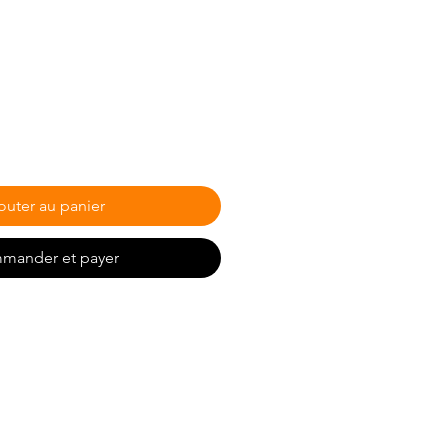
outer au panier
mander et payer