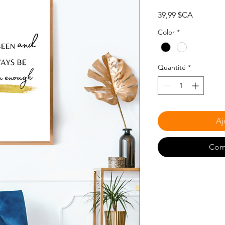
Prix
39,99 $CA
Color
*
Quantité
*
Aj
Com