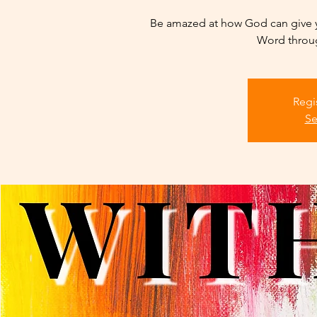
Be amazed at how God can give y
Word throug
Regi
Se