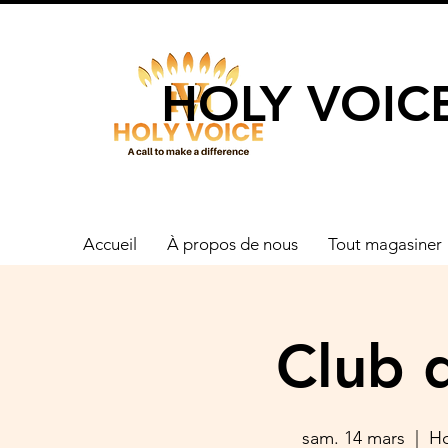
UN APPEL 
HOLY VOIC
Accueil
À propos de nous
Tout magasiner
Club d
sam. 14 mars
  |  
Ho